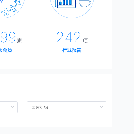
00
243
家
项
跃会员
行业报告