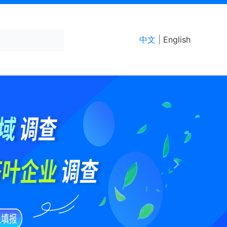
中文
|
English
Next