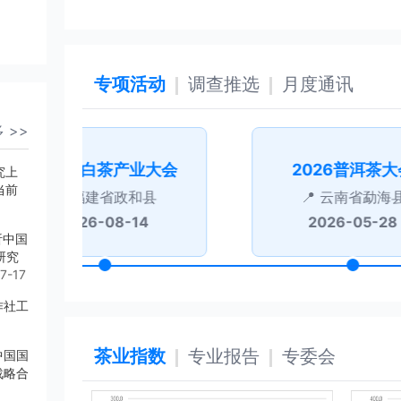
专项活动
调查推选
月度通讯
 >>
第六届白茶产业大会
2026普洱茶大
究上
当前
福建省政和县
云南省勐海
2026-08-14
2026-05-28
析中国
研究
7-17
作社工
茶业指数
专业报告
专委会
中国国
战略合