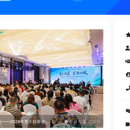
楚天佳茗越千里 南北协同启新程——2026年楚天好茶·哈尔滨产销对接会成功举办
2026中茶