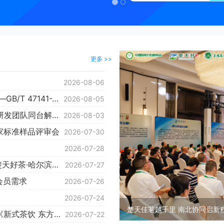
更多 >>
2026-08-06
国标新规全面落地 茶叶保质期合规升级指南——GB/T 47141-2026、GB 7718-2025专项解读与企业实操提示
2026-08-05
从盖碗到吧台，一叶单丛的无限想象——12组研发团队同台解锁潮州单丛新表达
2026-08-03
家标准样品评审会
2026-07-30
2026-07-28
楚天佳茗越千里 南北协同启新程——2026年楚天好茶·哈尔滨产销对接会成功举办
2026-07-27
会员需求
2026-07-26
2026-07-24
一杯新茶饮背后，藏着怎样的产业江湖？——《新式茶饮 东方味道》新书解读
2026-07-22