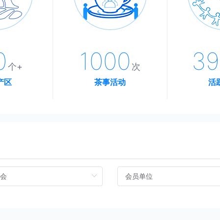
0
1000
40
个+
次
产区
茶事活动
活