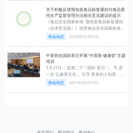
关于积极反馈预包装食品标签通则与食品委
托生产监督管理办法相关意见建议的提示
《食品安全国家标准 预包装食品标签通则
（征求意见稿）》按照食品安全国家标准工
作程序和相关部门意见对现行规定内容做了
协会动态
2024年02月01日
调整修改。
中茶协在国际茶日开展“中国茶·健康饮”主题
培训
5月21日， 是第二个 “ 国际 茶日 ”。 为 进
一步 弘扬茶文化， 引导 更多的人知茶、爱
茶，共品茶香茶韵， 应 知识产权出版社 邀
协会动态
2021年05月21日
请，中国茶叶流通协会在京组织开展了 “中
国茶·健康饮”主
关于我们
用户协议
用户中心