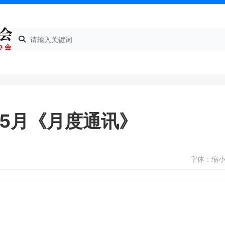
年5月《月度通讯》
字体：
缩