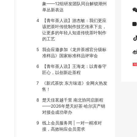
象——12组研发团队同台解锁潮州
单丛新表达
4
【青年茶人说】游杰敏：我们更应
该把茶叶传统制作技艺传承下去，
让更多的年轻人知道传统茶叶制作
的工艺
5
我会应邀参加《龙井茶感官分级标
准样品》国家标准样品评审会
6
【青年茶人说】王海龙：以青春守
匠心，以创新赴茶程
7
《新式茶饮 东方味道》全网火热发
售！
8
楚天佳茗越千里 南北协同启新程
——2026年楚天好茶·哈尔滨产销
对接会成功举办
9
线上会员服务周 | 一对一精准对
接，高效响应会员需求