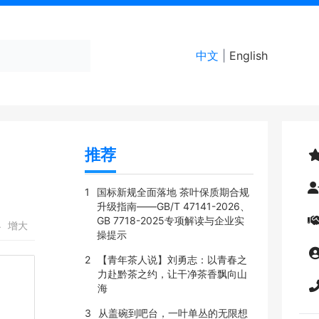
中文
|
English
推荐
1
国标新规全面落地 茶叶保质期合规
升级指南——GB/T 47141-2026、
GB 7718-2025专项解读与企业实
小
增大
操提示
2
【青年茶人说】刘勇志：以青春之
力赴黔茶之约，让干净茶香飘向山
海
3
从盖碗到吧台，一叶单丛的无限想