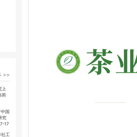
 >>
 >>
究上
究上
当前
当前
析中国
析中国
研究
研究
7-17
7-17
作社工
作社工