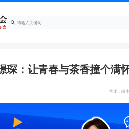
周璟琛：让青春与茶香撞个满
字体：
缩