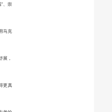
”、崇
用马克
舒展，
得更真