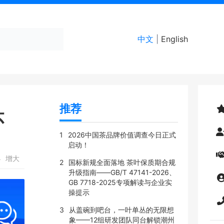
中文
|
English
推荐
怀
1
2026中国茶品牌价值调查今日正式
启动！
小
增大
2
国标新规全面落地 茶叶保质期合规
升级指南——GB/T 47141-2026、
GB 7718-2025专项解读与企业实
操提示
3
从盖碗到吧台，一叶单丛的无限想
象——12组研发团队同台解锁潮州