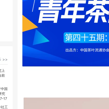
 >>
 >>
究上
究上
当前
当前
析中国
析中国
研究
研究
7-17
7-17
作社工
作社工