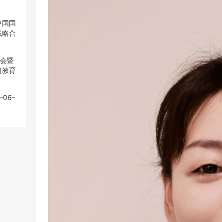
中国国
中国国
战略合
战略合
大会暨
大会暨
习教育
习教育
-06-
-06-