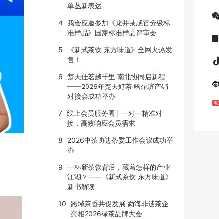
单丛新表达
4
我会应邀参加《龙井茶感官分级标
准样品》国家标准样品评审会
5
《新式茶饮 东方味道》全网火热发
售！
6
楚天佳茗越千里 南北协同启新程
——2026年楚天好茶·哈尔滨产销
对接会成功举办
7
线上会员服务周 | 一对一精准对
接，高效响应会员需求
8
2026中茶协边茶委工作会议成功举
办
9
一杯新茶饮背后，藏着怎样的产业
江湖？——《新式茶饮 东方味道》
新书解读
10
跨域茶香共促发展 勐海非遗茶企
亮相2026绿茶品牌大会