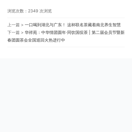
浏览次数：
2349
次浏览
上一篇 >
一口喝到湖北与广东！ 这杯联名茶藏着南北养生智慧
下一篇 >
华祥苑：中华情团圆年·同饮国缤茶 | 第二届会员节暨新
春团圆茶会全国巡回火热进行中