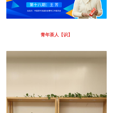
青年茶人【识】