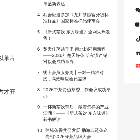
单丛新表达
4
我会应邀参加《龙井茶感官分级标
准样品》国家标准样品评审会
5
《新式茶饮 东方味道》全网火热发
售！
6
楚天佳茗越千里 南北协同启新程
——2026年楚天好茶·哈尔滨产销
以单片
对接会成功举办
7
线上会员服务周 | 一对一精准对
接，高效响应会员需求
8
2026中茶协边茶委工作会议成功举
方才开
办
9
一杯新茶饮背后，藏着怎样的产业
江湖？——《新式茶饮 东方味道》
新书解读
10
跨域茶香共促发展 勐海非遗茶企
亮相2026绿茶品牌大会