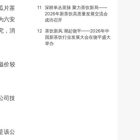
瓜片茶
11
深耕单丛茶脉 聚力茶饮新局——
2026年新茶饮高质量发展交流会
为六安
成功召开
究，消
12
茶饮新风 潮起饶平——2026年中
国新茶饮行业发展大会在饶平盛大
举办
溢价较
公司技
是该公