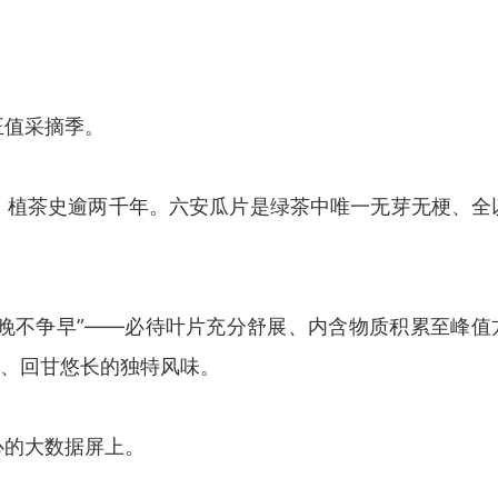
正值采摘季。
，植茶史逾两千年。六安瓜片是绿茶中唯一无芽无梗、全
争晚不争早”——必待叶片充分舒展、内含物质积累至峰值
泡、回甘悠长的独特风味。
心的大数据屏上。