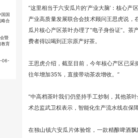
“这里相当于六安瓜片的‘产业大脑’：核心
中国国
中国国
产业高质量发展联合会技术顾问王思虎说，
战略合
战略合
瓜片核心产区茶叶办理了“电子身份证”。茶
大会暨
大会暨
费者得以喝到正宗原产好茶。
习教育
习教育
-06-
-06-
王思虎介绍，截至目前，今年核心产区已采摘
往年增加35%，直接带动茶农增收。”
“中高档茶叶我们仍坚持手工炒制，其他茶叶
术总监武卫权表示，智能化生产流水线在保
在独山镇六安瓜片体验馆，一款精酿啤酒飘