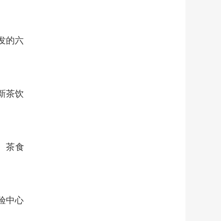
发的六
新茶饮
、茶食
验中心