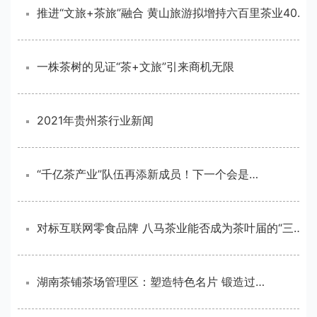
推进“文旅+茶旅”融合 黄山旅游拟增持六百里茶业40.85%股份
一株茶树的见证“茶+文旅”引来商机无限
2021年贵州茶行业新闻
“千亿茶产业”队伍再添新成员！下一个会是谁？
对标互联网零食品牌 八马茶业能否成为茶叶届的“三只松鼠”？
湖南茶铺茶场管理区：塑造特色名片 锻造过硬产业