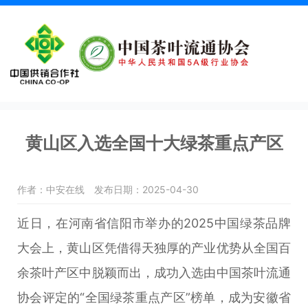
黄山区入选全国十大绿茶重点产区
作者：中安在线
发布日期：2025-04-30
近日，在河南省信阳市举办的2025中国绿茶品牌
大会上，黄山区凭借得天独厚的产业优势从全国百
余茶叶产区中脱颖而出，成功入选由中国茶叶流通
协会评定的“全国绿茶重点产区”榜单，成为安徽省