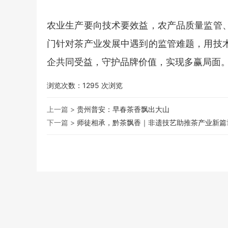
农业生产要向技术要效益，农产品质量监管
门针对茶产业发展中遇到的监管难题，用技
企共同受益，守护品牌价值，实现多赢局面
浏览次数：
1295
次浏览
上一篇 >
贵州普安：早春茶香飘出大山
下一篇 >
师徒相承，黔茶飘香｜非遗技艺助推茶产业新篇