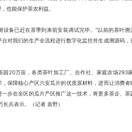
理，也能保护茶农利益。
测设备已赶在茶季到来前安装调试完毕。“以前的茶叶溯
平台对我们的生产全流程进行数字化监控并生成溯源码，
园20万亩，各类茶叶加工厂、合作社、家庭农场293家
术，保障核心产区六安瓜片的优质原材料，进而让消费者
进一步在全区的瓜片产区推广这一技术，将更多茶企、茶
万长兵表示。（记者 袁野）