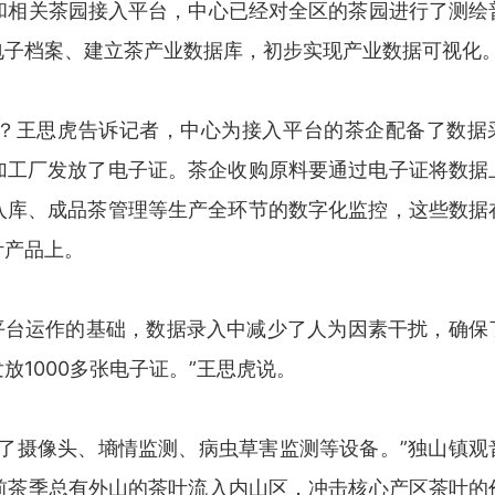
和相关茶园接入平台，中心已经对全区的茶园进行了测绘
电子档案、建立茶产业数据库，初步实现产业数据可视化
？王思虎告诉记者，中心为接入平台的茶企配备了数据
加工厂发放了电子证。茶企收购原料要通过电子证将数据
入库、成品茶管理等生产全环节的数字化监控，这些数据
叶产品上。
据平台运作的基础，数据录入中减少了人为因素干扰，确保
1000多张电子证。”王思虎说。
了摄像头、墒情监测、病虫草害监测等设备。”独山镇观
前茶季总有外山的茶叶流入内山区，冲击核心产区茶叶的