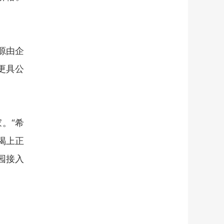
源由企
更具公
。“希
喝上正
园接入