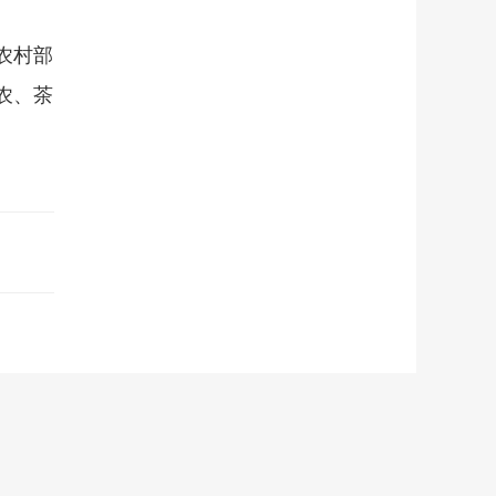
农村部
农、茶