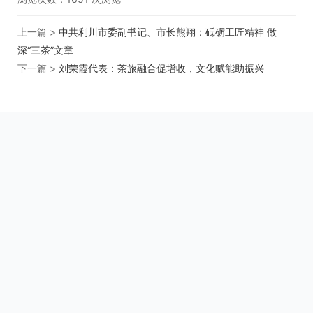
上一篇 >
中共利川市委副书记、市长熊翔：砥砺工匠精神 做
深“三茶”文章
下一篇 >
刘荣霞代表：茶旅融合促增收，文化赋能助振兴