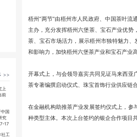
梧州“两节”由梧州市人民政府、中国茶叶流
主办，充分发挥梧州六堡茶、宝石产业优势
茶、宝石市场活力，展示梧州市独特魅力、发
和影响力，加快梧州六堡茶产业和宝石产业
开幕式上，与会领导嘉宾共同见证马来西亚
 >>
 >>
茶专著编撰启动仪式、珠宝首饰行业供应链
究上
究上
当前
当前
在金融机构助推茶产业发展签约仪式上，参
析中国
析中国
种类型主体。本次上台签约的银企合作项目共5
研究
研究
7-17
7-17
作社工
作社工