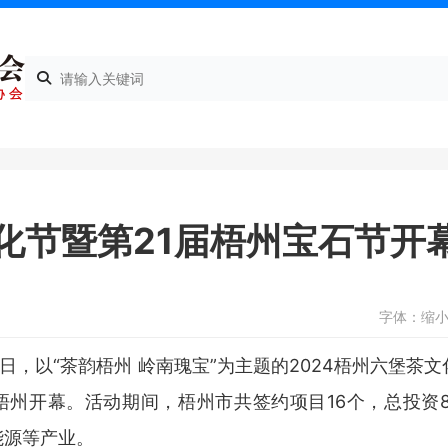
文化节暨第21届梧州宝石节开
字体：
缩
月5日，以“茶韵梧州 岭南瑰宝”为主题的2024梧州六堡茶
在梧州开幕。活动期间，梧州市共签约项目16个，总投资82
能源等产业。