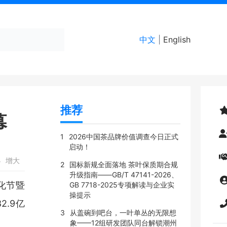
中文
|
English
推荐
幕
1
2026中国茶品牌价值调查今日正式
启动！
小
增大
2
国标新规全面落地 茶叶保质期合规
升级指南——GB/T 47141-2026、
文化节暨
GB 7718-2025专项解读与企业实
操提示
.9亿
3
从盖碗到吧台，一叶单丛的无限想
象——12组研发团队同台解锁潮州