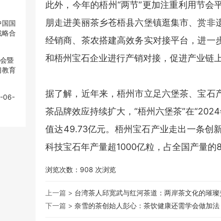
此外，今年的梧州“两节”更加注重利用节会
朋走进美丽茶乡苍梧县六堡镇逛集市、赏非
中国国
中国国
战略合
战略合
经销商、茶农搭建高效务实对接平台，进一
和梧州宝石企业进行产销对接，促进产业链
大会暨
大会暨
习教育
习教育
据了解，近年来，梧州市立足六堡茶、宝石
-06-
-06-
茶品牌效应持续扩大，“梧州六堡茶”在“202
值达49.73亿元。梧州宝石产业走出一条
科技宝石年产量超1000亿粒，占全国产量的8
浏览次数：
908
次浏览
上一篇 >
台湾茶人邱宽武与红河茶道：两岸茶文化的璀璨
下一篇 >
奈雪的茶创始人彭心：茶饮健康还需学会做加法