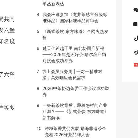
单丛新表达
4
我会应邀参加《龙井茶感官分级标
局共同
准样品》国家标准样品评审会
发六堡
5
《新式茶饮 东方味道》全网火热发
售！
知名度
6
楚天佳茗越千里 南北协同启新程
——2026年楚天好茶·哈尔滨产销
对接会成功举办
7
线上会员服务周 | 一对一精准对
了六堡
接，高效响应会员需求
8
2026中茶协边茶委工作会议成功举
办
9
一杯新茶饮背后，藏着怎样的产业
户等多
江湖？——《新式茶饮 东方味道》
新书解读
10
跨域茶香共促发展 勐海非遗茶企
亮相2026绿茶品牌大会