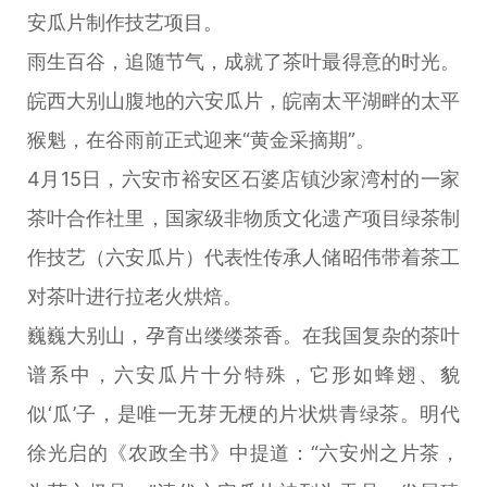
安瓜片制作技艺项目。
雨生百谷，追随节气，成就了茶叶最得意的时光。
皖西大别山腹地的六安瓜片，皖南太平湖畔的太平
猴魁，在谷雨前正式迎来“黄金采摘期”。
4月15日，六安市裕安区石婆店镇沙家湾村的一家
茶叶合作社里，国家级非物质文化遗产项目绿茶制
作技艺（六安瓜片）代表性传承人储昭伟带着茶工
对茶叶进行拉老火烘焙。
巍巍大别山，孕育出缕缕茶香。在我国复杂的茶叶
谱系中，六安瓜片十分特殊，它形如蜂翅、貌
似‘瓜’子，是唯一无芽无梗的片状烘青绿茶。明代
徐光启的《农政全书》中提道：“六安州之片茶，