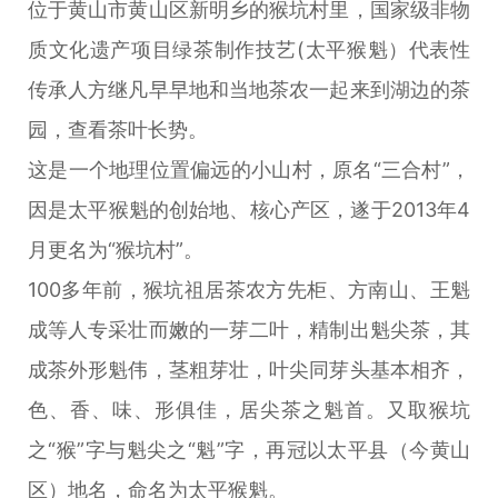
位于黄山市黄山区新明乡的猴坑村里，国家级非物
质文化遗产项目绿茶制作技艺(太平猴魁）代表性
传承人方继凡早早地和当地茶农一起来到湖边的茶
园，查看茶叶长势。
这是一个地理位置偏远的小山村，原名“三合村”，
因是太平猴魁的创始地、核心产区，遂于2013年4
月更名为“猴坑村”。
100多年前，猴坑祖居茶农方先柜、方南山、王魁
成等人专采壮而嫩的一芽二叶，精制出魁尖茶，其
成茶外形魁伟，茎粗芽壮，叶尖同芽头基本相齐，
色、香、味、形俱佳，居尖茶之魁首。又取猴坑
之“猴”字与魁尖之“魁”字，再冠以太平县（今黄山
区）地名，命名为太平猴魁。