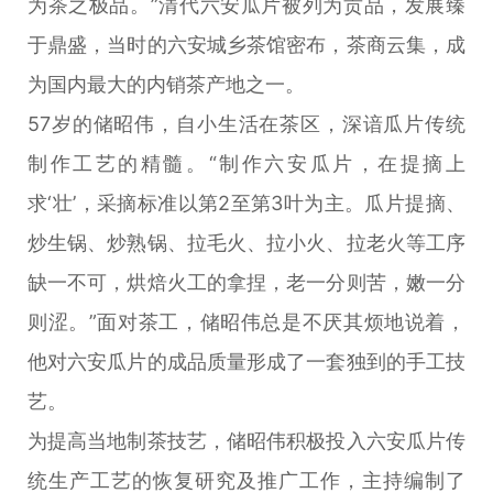
为茶之极品。”清代六安瓜片被列为贡品，发展臻
于鼎盛，当时的六安城乡茶馆密布，茶商云集，成
为国内最大的内销茶产地之一。
57岁的储昭伟，自小生活在茶区，深谙瓜片传统
制作工艺的精髓。“制作六安瓜片，在提摘上
求‘壮’，采摘标准以第2至第3叶为主。瓜片提摘、
炒生锅、炒熟锅、拉毛火、拉小火、拉老火等工序
缺一不可，烘焙火工的拿捏，老一分则苦，嫩一分
则涩。”面对茶工，储昭伟总是不厌其烦地说着，
他对六安瓜片的成品质量形成了一套独到的手工技
艺。
为提高当地制茶技艺，储昭伟积极投入六安瓜片传
统生产工艺的恢复研究及推广工作，主持编制了