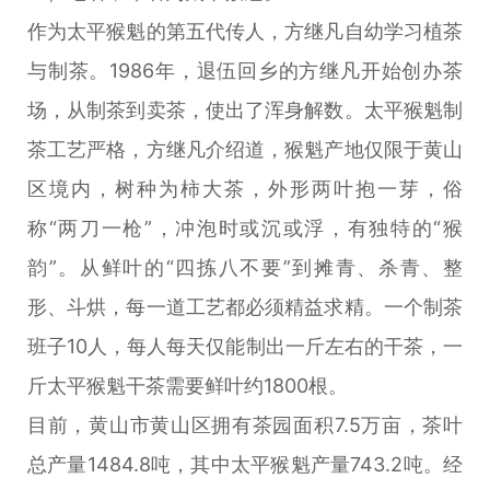
作为太平猴魁的第五代传人，方继凡自幼学习植茶
与制茶。1986年，退伍回乡的方继凡开始创办茶
场，从制茶到卖茶，使出了浑身解数。太平猴魁制
茶工艺严格，方继凡介绍道，猴魁产地仅限于黄山
区境内，树种为柿大茶，外形两叶抱一芽，俗
称“两刀一枪”，冲泡时或沉或浮，有独特的“猴
韵”。从鲜叶的“四拣八不要”到摊青、杀青、整
形、斗烘，每一道工艺都必须精益求精。一个制茶
班子10人，每人每天仅能制出一斤左右的干茶，一
斤太平猴魁干茶需要鲜叶约1800根。
目前，黄山市黄山区拥有茶园面积7.5万亩，茶叶
总产量1484.8吨，其中太平猴魁产量743.2吨。经