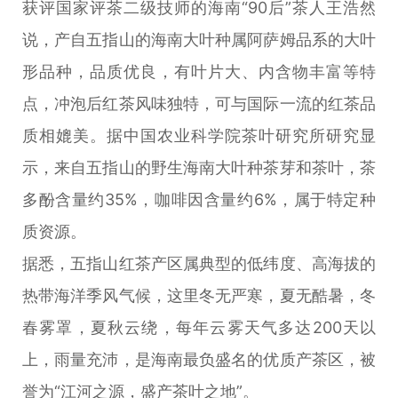
获评国家评茶二级技师的海南“90后”茶人王浩然
说，产自五指山的海南大叶种属阿萨姆品系的大叶
形品种，品质优良，有叶片大、内含物丰富等特
点，冲泡后红茶风味独特，可与国际一流的红茶品
质相媲美。据中国农业科学院茶叶研究所研究显
示，来自五指山的野生海南大叶种茶芽和茶叶，茶
多酚含量约35%，咖啡因含量约6%，属于特定种
质资源。
据悉，五指山红茶产区属典型的低纬度、高海拔的
热带海洋季风气候，这里冬无严寒，夏无酷暑，冬
春雾罩，夏秋云绕，每年云雾天气多达200天以
上，雨量充沛，是海南最负盛名的优质产茶区，被
誉为“江河之源，盛产茶叶之地”。