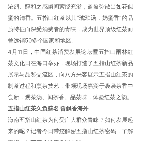
浓烈、醇和之感瞬间萦绕充溢，盈盈弥散出如花似
蜜的清香。五指山红茶以其“琥珀汤，奶蜜香”的品
质特征而深受消费者的青睐，成为世界顶级红茶而
曾远销50多个国家和地区。
4月11日，中国红茶消费发展论坛暨五指山雨林红
茶文化日在海口举办，现场打造了五指山红茶新品
展示与品鉴交流区，向八方来客展示五指山红茶的
制茶过程和烹茶技艺，带领现场嘉宾于袅袅茶香中
尝新，观茶汤、闻茶香、品茶味，体验红茶之韵。
五指山红茶久负盛名 曾飘香海外
海南五指山红茶为何受广大群众青睐？如何发展起
来的呢？记者今日带您解密五指山红茶密码，了解