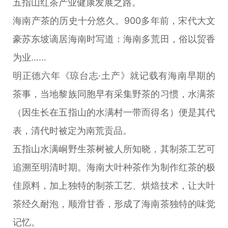
五指山红茶产业健康发展之路。
海南产茶的历史十分悠久。900多年前，宋代大文
豪苏东坡谪居海南时写道：海南多荒田，俗以贸香
为业……
明正德六年《琼台志·土产》就记载有海南早期的
茶事，当地黎族同胞早有采集野茶的习惯，水满茶
（因生长在五指山的水满村一带而得名）便是其代
表，清代时被定为南荒贡品。
五指山水满峒野生茶树被人所知晓，其制茶工艺可
追溯至明清时期。海南大叶种茶作为制作红茶的极
佳原料，加上独特的制茶工艺、烘焙技术，让大叶
茶经久耐泡，顺滑甘香，形成了海南茶独特的味觉
记忆。