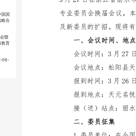
中国国
中国国
战略合
战略合
大会暨
大会暨
习教育
习教育
-06-
-06-