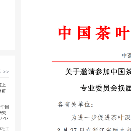
 >>
 >>
究上
究上
当前
当前
析中国
析中国
研究
研究
7-17
7-17
作社工
作社工