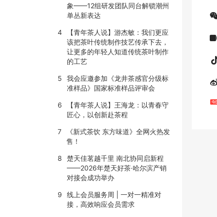
象——12组研发团队同台解锁潮州
单丛新表达
4
【青年茶人说】游杰敏：我们更应
该把茶叶传统制作技艺传承下去，
让更多的年轻人知道传统茶叶制作
的工艺
5
我会应邀参加《龙井茶感官分级标
准样品》国家标准样品评审会
6
【青年茶人说】王海龙：以青春守
匠心，以创新赴茶程
7
《新式茶饮 东方味道》全网火热发
售！
8
楚天佳茗越千里 南北协同启新程
——2026年楚天好茶·哈尔滨产销
对接会成功举办
9
线上会员服务周 | 一对一精准对
接，高效响应会员需求