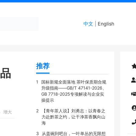
中文
|
English
推荐
食品
1
国标新规全面落地 茶叶保质期合规
升级指南——GB/T 47141-2026、
GB 7718-2025专项解读与企业实
操提示
2
【青年茶人说】刘勇志：以青春之
小
增大
力赴黔茶之约，让干净茶香飘向山
海
3
从盖碗到吧台，一叶单丛的无限想