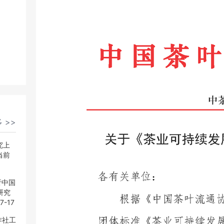
 >>
 >>
究上
究上
当前
当前
析中国
析中国
研究
研究
7-17
7-17
作社工
作社工