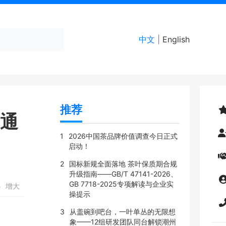
中文
|
English
推荐
的通
1
2026中国茶品牌价值调查今日正式
启动！
2
国标新规全面落地 茶叶保质期合规
升级指南——GB/T 47141-2026、
GB 7718-2025专项解读与企业实
小
增大
操提示
3
从盖碗到吧台，一叶单丛的无限想
象——12组研发团队同台解锁潮州