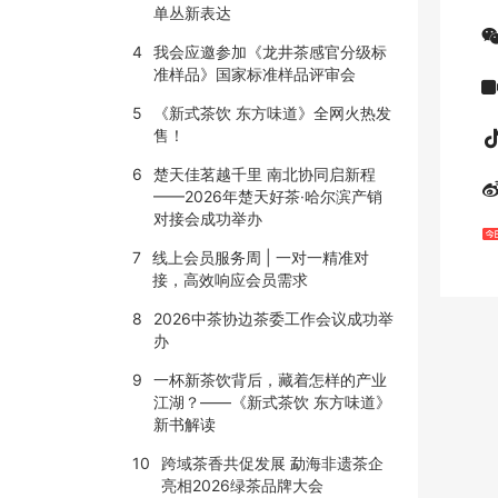
单丛新表达
4
我会应邀参加《龙井茶感官分级标
准样品》国家标准样品评审会
5
《新式茶饮 东方味道》全网火热发
售！
6
楚天佳茗越千里 南北协同启新程
——2026年楚天好茶·哈尔滨产销
对接会成功举办
7
线上会员服务周 | 一对一精准对
接，高效响应会员需求
8
2026中茶协边茶委工作会议成功举
办
9
一杯新茶饮背后，藏着怎样的产业
江湖？——《新式茶饮 东方味道》
新书解读
10
跨域茶香共促发展 勐海非遗茶企
亮相2026绿茶品牌大会