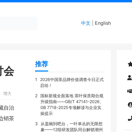
中文
|
English
推荐
讨会
1
2026中国茶品牌价值调查今日正式
启动！
小
增大
2
国标新规全面落地 茶叶保质期合规
升级指南——GB/T 47141-2026、
藏自治
GB 7718-2025专项解读与企业实
操提示
边销茶
3
从盖碗到吧台，一叶单丛的无限想
象——12组研发团队同台解锁潮州