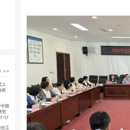
 >>
 >>
究上
究上
当前
当前
析中国
析中国
研究
研究
7-17
7-17
作社工
作社工