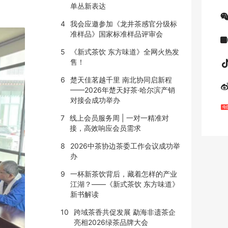
单丛新表达
4
我会应邀参加《龙井茶感官分级标
准样品》国家标准样品评审会
5
《新式茶饮 东方味道》全网火热发
售！
6
楚天佳茗越千里 南北协同启新程
——2026年楚天好茶·哈尔滨产销
对接会成功举办
7
线上会员服务周 | 一对一精准对
接，高效响应会员需求
8
2026中茶协边茶委工作会议成功举
办
9
一杯新茶饮背后，藏着怎样的产业
江湖？——《新式茶饮 东方味道》
新书解读
10
跨域茶香共促发展 勐海非遗茶企
亮相2026绿茶品牌大会