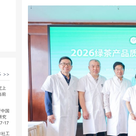
 >>
 >>
究上
究上
当前
当前
析中国
析中国
研究
研究
7-17
7-17
作社工
作社工