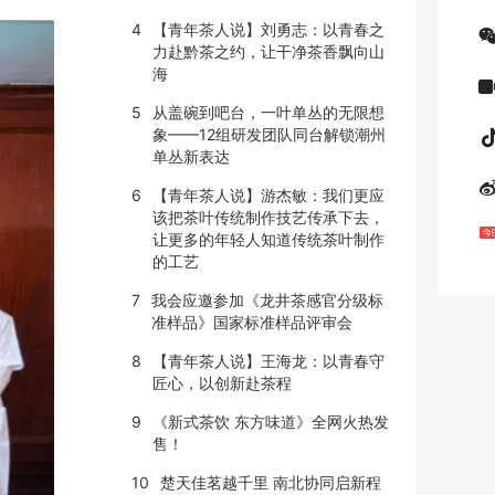
4
【青年茶人说】刘勇志：以青春之
力赴黔茶之约，让干净茶香飘向山
海
5
从盖碗到吧台，一叶单丛的无限想
象——12组研发团队同台解锁潮州
单丛新表达
6
【青年茶人说】游杰敏：我们更应
该把茶叶传统制作技艺传承下去，
让更多的年轻人知道传统茶叶制作
的工艺
7
我会应邀参加《龙井茶感官分级标
准样品》国家标准样品评审会
8
【青年茶人说】王海龙：以青春守
匠心，以创新赴茶程
9
《新式茶饮 东方味道》全网火热发
售！
10
楚天佳茗越千里 南北协同启新程