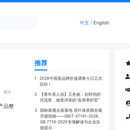
中文
|
English
推荐
1
2026中国茶品牌价值调查今日正式
启动！
小
增大
2
【青年茶人说】王冬妮：在时间的
河流里，做普洱茶的“首席养护官”
产品整
3
国标新规全面落地 茶叶保质期合规
升级指南——GB/T 47141-2026、
GB 7718-2025专项解读与企业实
操提示