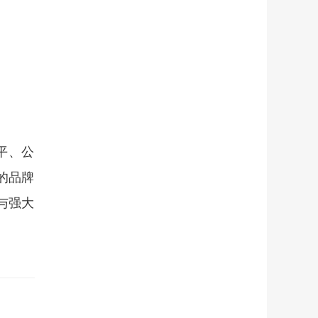
平、公
的品牌
与强大