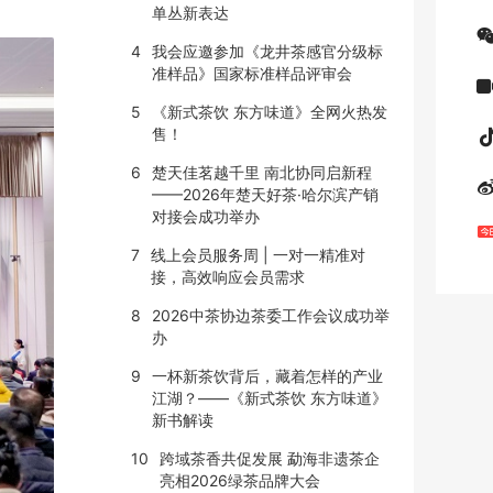
单丛新表达
4
我会应邀参加《龙井茶感官分级标
准样品》国家标准样品评审会
5
《新式茶饮 东方味道》全网火热发
售！
6
楚天佳茗越千里 南北协同启新程
——2026年楚天好茶·哈尔滨产销
对接会成功举办
7
线上会员服务周 | 一对一精准对
接，高效响应会员需求
8
2026中茶协边茶委工作会议成功举
办
9
一杯新茶饮背后，藏着怎样的产业
江湖？——《新式茶饮 东方味道》
新书解读
10
跨域茶香共促发展 勐海非遗茶企
亮相2026绿茶品牌大会