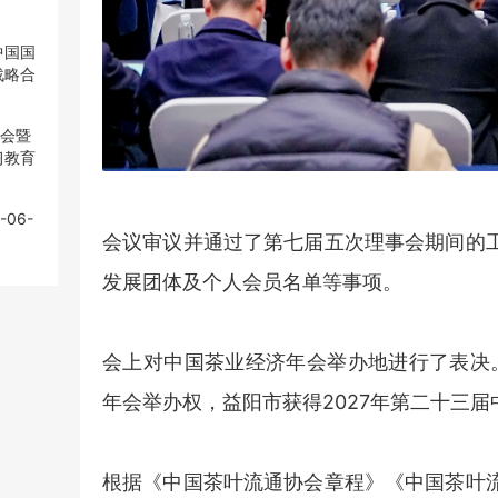
中国国
中国国
战略合
战略合
大会暨
大会暨
习教育
习教育
-06-
-06-
会议审议并通过了第七届五次理事会期间的
发展团体及个人会员名单等事项。
会上对中国茶业经济年会举办地进行了表决。
年会举办权，益阳市获得2027年第二十三
根据《中国茶叶流通协会章程》《中国茶叶