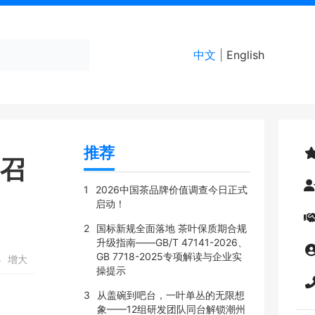
中文
|
English
推荐
功召
1
2026中国茶品牌价值调查今日正式
启动！
2
国标新规全面落地 茶叶保质期合规
升级指南——GB/T 47141-2026、
GB 7718-2025专项解读与企业实
小
增大
操提示
3
从盖碗到吧台，一叶单丛的无限想
象——12组研发团队同台解锁潮州