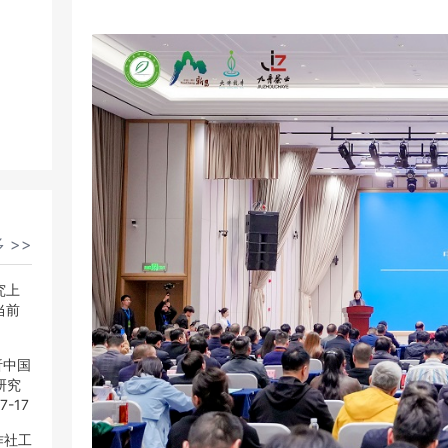
 >>
 >>
究上
究上
当前
当前
析中国
析中国
研究
研究
7-17
7-17
作社工
作社工