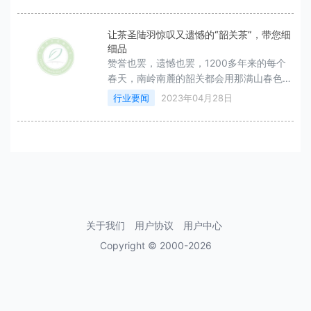
让茶圣陆羽惊叹又遗憾的“韶关茶”，带您细
细品
赞誉也罢，遗憾也罢，1200多年来的每个
春天，南岭南麓的韶关都会用那满山春色、
一路茶香犒赏着爱茶之人。
行业要闻
2023年04月28日
关于我们
用户协议
用户中心
Copyright © 2000-2026