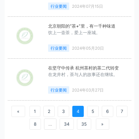
办“茶和文化——典籍里的茶”主题展。
行业要闻
2024年07月15日
北京朝阳的“茶+”里，有一千种味道
饮上一壶茶，爱上一座城。
行业要闻
2024年05月20日
在坚守中传承 杭州茶村的茶二代转变
在龙井村，茶与人的故事还在继续。
行业要闻
2024年03月27日
«
1
2
3
4
5
6
7
8
...
34
35
»