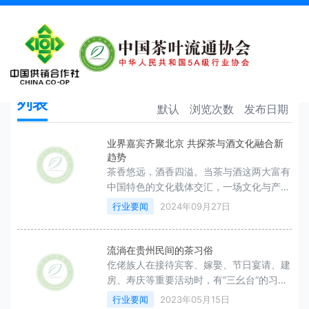
茶文化
首页
茶文化
列表
默认
浏览次数
发布日期
业界嘉宾齐聚北京 共探茶与酒文化融合新
趋势
茶香悠远，酒香四溢。当茶与酒这两大富有
中国特色的文化载体交汇，一场文化与产业
创新融合的盛宴即将开启。
行业要闻
2024年09月27日
流淌在贵州民间的茶习俗
仡佬族人在接待宾客、嫁娶、节日宴请、建
房、寿庆等重要活动时，有“三幺台”的习
惯。
行业要闻
2023年05月15日