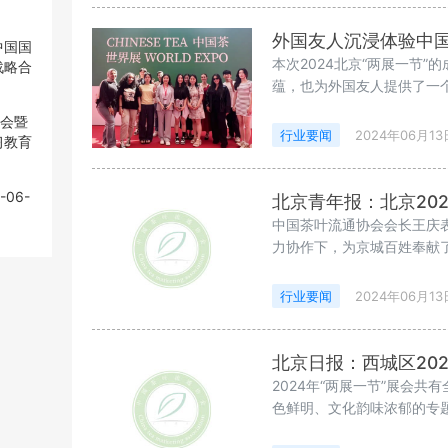
外国友人沉浸体验中国
中国国
本次2024北京“两展一节
战略合
蕴，也为外国友人提供了一
大会暨
行业要闻
2024年06月13
习教育
-06-
北京青年报：北京202
中国茶叶流通协会会长王庆
力协作下，为京城百姓奉献
行业要闻
2024年06月13
北京日报：西城区202
2024年“两展一节”展会共
色鲜明、文化韵味浓郁的专