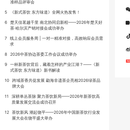
准样品评审会
5
《新式茶饮 东方味道》全网火热发售！
6
楚天佳茗越千里 南北协同启新程——2026年楚天好
茶·哈尔滨产销对接会成功举办
7
线上会员服务周 | 一对一精准对接，高效响应会员需
求
8
2026中茶协边茶委工作会议成功举办
9
一杯新茶饮背后，藏着怎样的产业江湖？——《新
式茶饮 东方味道》新书解读
10
跨域茶香共促发展 勐海非遗茶企亮相2026绿茶品
牌大会
11
深耕单丛茶脉 聚力茶饮新局——2026年新茶饮高
质量发展交流会成功召开
12
茶饮新风 潮起饶平——2026年中国新茶饮行业发
展大会在饶平盛大举办