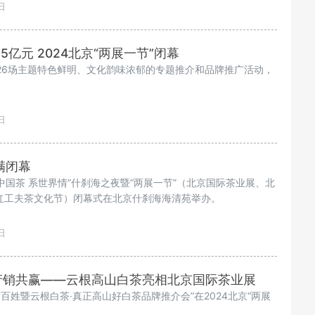
日
5亿元 2024北京“两展一节”闭幕
举办26场主题特色鲜明、文化韵味浓郁的专题推介和品牌推广活动，
日
满闭幕
饮中国茶 系世界情”什刹海之夜暨“两展一节”（北京国际茶业展、北
红工夫茶文化节）闭幕式在北京什刹海海清苑举办。
日
产销共赢——云根高山白茶亮相北京国际茶业展
百姓暨云根白茶·真正高山好白茶品牌推介会”在2024北京“两展