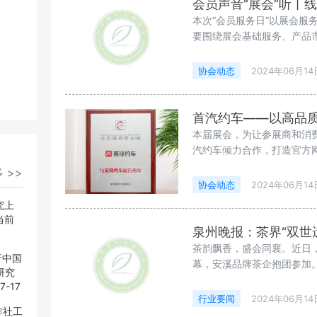
会员声音“展会”听丨线
本次“会员服务日”以展会
要围绕展会基础服务、产品
与参展政府和企业进行深入
协会动态
2024年06月14
首汽约车——以高品质
本届展会，为让参展商和消
汽约车倾力合作，打造官方
到各方一致好评，成为展会
 >>
协会动态
2024年06月14
究上
当前
泉州晚报：茶界“双世
茶韵飘香，盛会同襄。近日，
析中国
幕，安溪品牌茶企抱团参加
研究
7-17
行业要闻
2024年06月14
作社工