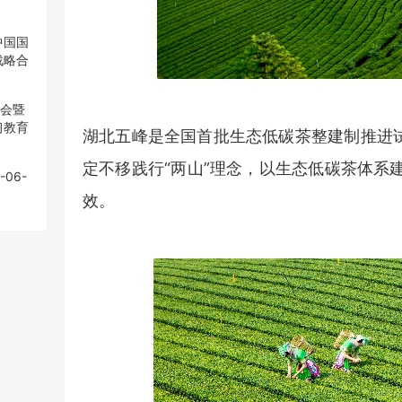
中国国
中国国
战略合
战略合
大会暨
大会暨
习教育
习教育
湖北五峰是全国首批生态低碳茶整建制推进试
定不移践行“两山”理念，以生态低碳茶体系
-06-
-06-
效。