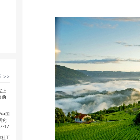
 >>
 >>
究上
究上
当前
当前
析中国
析中国
研究
研究
7-17
7-17
作社工
作社工