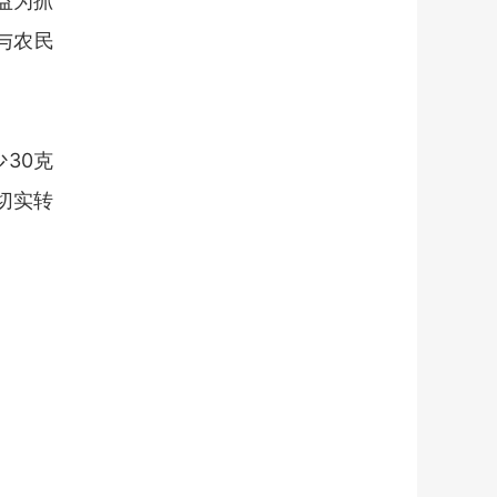
益为抓
与农民
30克
切实转