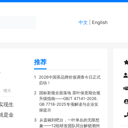
中文
|
English
推荐
展
1
2026中国茶品牌价值调查今日正式
启动！
小
增大
2
国标新规全面落地 茶叶保质期合规
升级指南——GB/T 47141-2026、
实现生
GB 7718-2025专项解读与企业实
操提示
就是金
3
从盖碗到吧台，一叶单丛的无限想
象——12组研发团队同台解锁潮州