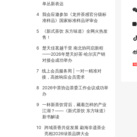
单丛新表达
4
我会应邀参加《龙井茶感官分级标
准样品》国家标准样品评审会
5
《新式茶饮 东方味道》全网火热发
售！
6
楚天佳茗越千里 南北协同启新程
——2026年楚天好茶·哈尔滨产销
对接会成功举办
7
线上会员服务周 | 一对一精准对
接，高效响应会员需求
8
2026中茶协边茶委工作会议成功举
办
9
一杯新茶饮背后，藏着怎样的产业
江湖？——《新式茶饮 东方味道》
新书解读
10
跨域茶香共促发展 勐海非遗茶企
亮相2026绿茶品牌大会