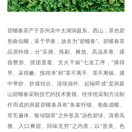
碧螺春茶产于苏州吴中太湖洞庭东、西山，茶色碧
形曲似螺，采于早春，故名为“碧螺春”。碧螺春茶
品质特殊，分“采摘、拣剔、摊放、高温杀青、揉
捻整形、搓团显毫、文火干燥”七道工序，“摘得
早、采得嫩、拣得净”和“茶不离手、茶不离锅、揉
中带炒、炒揉结合、连续操作、起锅即成”是洞庭
山碧螺春采制技艺的技术要领。经传统采制方法制
作而成的洞庭碧螺春具有“条索纤细、卷曲成螺、
茸毛遍体、银绿隐翠”之外形及“汤色碧绿、清香高
雅、入口爽甜、回味无穷”之内质，以“形美、色