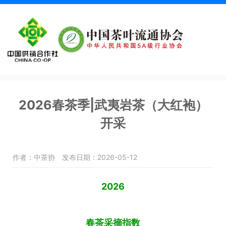
2026春茶季|武夷岩茶（大红袍）
开采
作者：中茶协
发布日期：2026-05-12
2026
春茶采摘指数