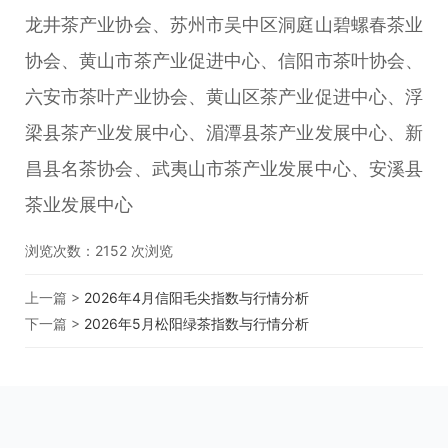
龙井茶产业协会、苏州市吴中区洞庭山碧螺春茶业
协会、黄山市茶产业促进中心、信阳市茶叶协会、
六安市茶叶产业协会、黄山区茶产业促进中心、浮
梁县茶产业发展中心、湄潭县茶产业发展中心、新
昌县名茶协会、武夷山市茶产业发展中心、安溪县
茶业发展中心
浏览次数：
2152
次浏览
上一篇 >
2026年4月信阳毛尖指数与行情分析
下一篇 >
2026年5月松阳绿茶指数与行情分析