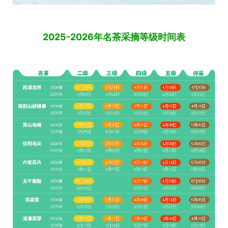
2025-2026年名茶采摘等级时间表