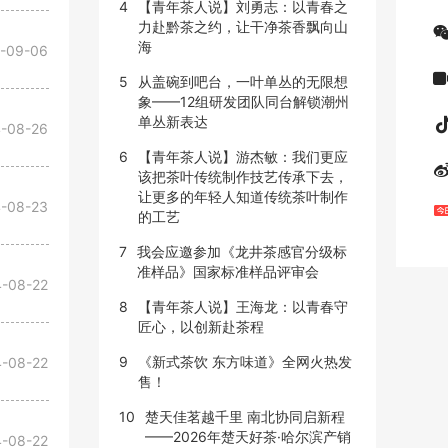
4
【青年茶人说】刘勇志：以青春之
力赴黔茶之约，让干净茶香飘向山
海
-09-06
5
从盖碗到吧台，一叶单丛的无限想
象——12组研发团队同台解锁潮州
单丛新表达
-08-26
6
【青年茶人说】游杰敏：我们更应
该把茶叶传统制作技艺传承下去，
让更多的年轻人知道传统茶叶制作
-08-23
的工艺
7
我会应邀参加《龙井茶感官分级标
准样品》国家标准样品评审会
-08-22
8
【青年茶人说】王海龙：以青春守
匠心，以创新赴茶程
9
《新式茶饮 东方味道》全网火热发
-08-22
售！
10
楚天佳茗越千里 南北协同启新程
——2026年楚天好茶·哈尔滨产销
-08-22