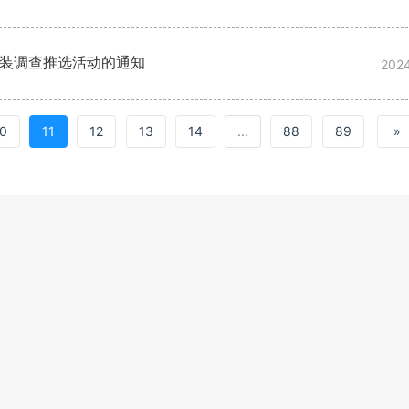
包装调查推选活动的通知
202
10
11
12
13
14
...
88
89
»