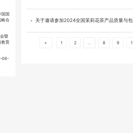
中国国
战略合
关于邀请参加2024全国茉莉花茶产品质量与
大会暨
习教育
«
1
2
...
8
9
-06-