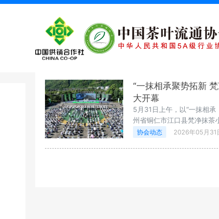
梵净抹茶小镇
列表
“一抹相承聚势拓新 
大开幕
5月31日上午，以“一抹相
州省铜仁市江口县梵净抹茶小
政府副省长郭成林，中国茶
协会动态
2026年05月31
州省人大常委会原党组书记
主任、贵州省茶叶协会荣誉