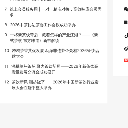
7
线上会员服务周 | 一对一精准对接，高效响应会员需
求
8
2026中茶协边茶委工作会议成功举办
9
一杯新茶饮背后，藏着怎样的产业江湖？——《新
式茶饮 东方味道》新书解读
10
跨域茶香共促发展 勐海非遗茶企亮相2026绿茶品
牌大会
11
深耕单丛茶脉 聚力茶饮新局——2026年新茶饮高
质量发展交流会成功召开
12
茶饮新风 潮起饶平——2026年中国新茶饮行业发
展大会在饶平盛大举办