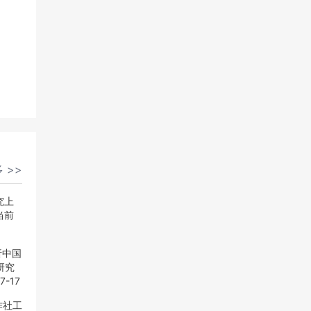
 >>
究上
当前
析中国
研究
7-17
作社工