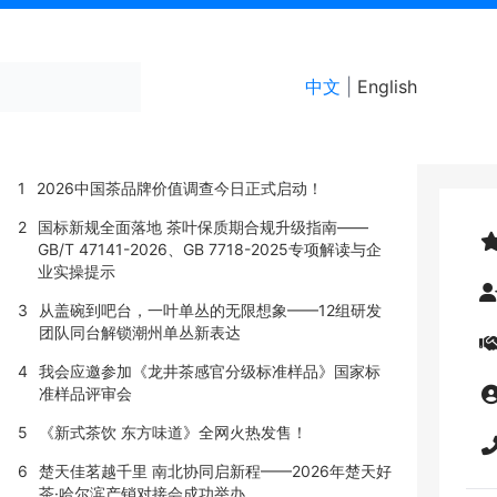
首页
梵净抹茶小镇
中文
|
English
推荐
1
2026中国茶品牌价值调查今日正式启动！
2
国标新规全面落地 茶叶保质期合规升级指南——
GB/T 47141-2026、GB 7718-2025专项解读与企
业实操提示
3
从盖碗到吧台，一叶单丛的无限想象——12组研发
团队同台解锁潮州单丛新表达
4
我会应邀参加《龙井茶感官分级标准样品》国家标
准样品评审会
5
《新式茶饮 东方味道》全网火热发售！
6
楚天佳茗越千里 南北协同启新程——2026年楚天好
茶·哈尔滨产销对接会成功举办