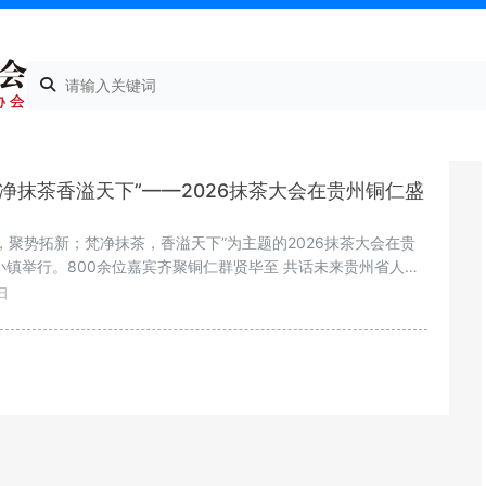
默认
浏览次数
发布日期
梵净抹茶香溢天下”——2026抹茶大会在贵州铜仁盛
承，聚势拓新；梵净抹茶，香溢天下”为主题的2026抹茶大会在贵
镇举行。800余位嘉宾齐聚铜仁群贤毕至 共话未来贵州省人民
叶流通协会会长、全国茶叶标准化技术委员会主任委员王庆，贵
日
、副主任、贵州省茶叶协会会长慕德贵，贵州省人大常委会原副
会长禄智明，中国工程院院士、贵州大学校长宋宝