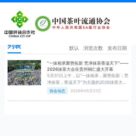
开幕
首页
开幕
列表
默认
浏览次数
发布日期
“一抹相承聚势拓新 梵净抹茶香溢天下”——
2026抹茶大会在贵州铜仁盛大开幕
5月31日上午，以“一抹相承，聚势拓新；梵
净抹茶，香溢天下”为主题的2026抹茶大会
在贵州省铜仁市江口县梵净抹茶小镇举行。
协会动态
2026年05月31日
800余位嘉宾齐聚铜仁群贤毕至 共话未来
贵州省人民政府副省长郭成林，中国茶叶流
通协会会长、全国茶叶标准化技术委员会主
任委员王庆，贵州省人大常委会原党组书
记、副主任、贵州省茶叶协会会长慕德贵，
贵州省人大常委会原副主任、贵州省茶叶协
会荣誉会长禄智明，中国工程院院士、贵州