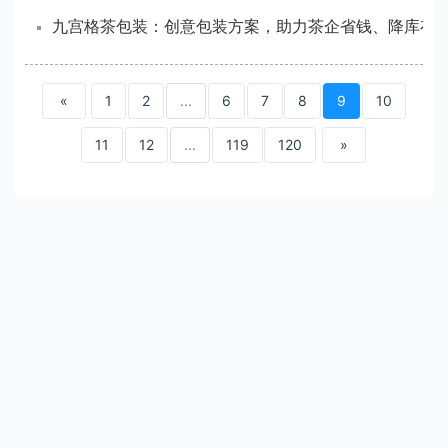
九宫格茶包装：创意包装方案，助力茶企省钱、降库存、提
«
1
2
...
6
7
8
9
10
11
12
...
119
120
»