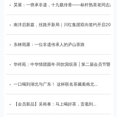
南洋启新篇，丝路开
东林雨露：一位非遗传承人的庐山茶路
一口喝到湖北与广东！ 这杯联名茶藏着南北养生智慧
【会员新品】吴裕泰：马上喝好茶，贡毫到万家！